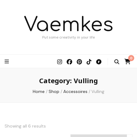
Vaemkes
Put some creativity in your life
0
Category:
Vulling
Home
/
Shop
/
Accessoires
/
Vulling
Showing all 6 results