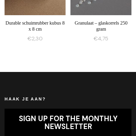
Durable schuimrubber kubus 8
Granulaat – glaskorrels 250
x 8 cm
gram
€
2,30
€
4,75
HAAK JE AAN?
SIGN UP FOR THE MONTHLY
NEWSLETTER