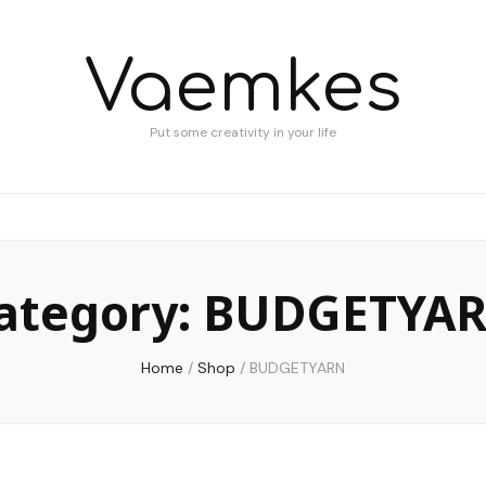
Vaemkes
Put some creativity in your life
ategory:
BUDGETYA
Home
/
Shop
/
BUDGETYARN