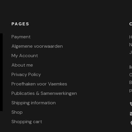
PAGES
Payment
H
N
Algemene voorwaarden
J
My Account
About me
I
Privacy Policy
0
B
Proefhaken voor Vaemkes
p
Publicaties & Samenwerkingen
Shipping information
Shop
Shopping cart