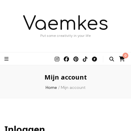
Vaemkes
Put some creativity in your life
0
Mijn account
Home
/
Mijn account
Inloggen