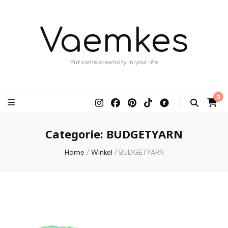
Vaemkes
Put some creativity in your life
0
Categorie:
BUDGETYARN
Home
/
Winkel
/
BUDGETYARN