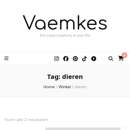
Vaemkes
Put some creativity in your life
0
Tag:
dieren
Home
/
Winkel
/
dieren
Toont alle 2 resultaten