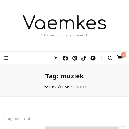
Vaemkes
Put some creativity in your life
0
Tag:
muziek
Home
/
Winkel
/
muziek
Enig resultaat