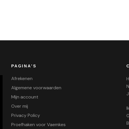
PAGINA’S
Afrekenen
H
N
Algemene voorwaarden
J
Mijn account
Over mij
I
Privacy Policy
0
B
Proefhaken voor Vaemkes