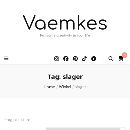
Vaemkes
Put some creativity in your life
0
Tag:
slager
Home
/
Winkel
/
slager
Enig resultaat