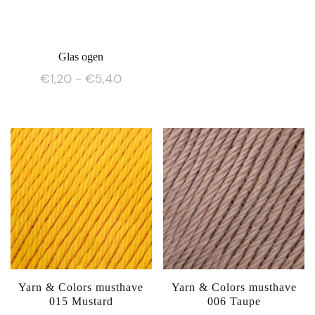
Glas ogen
Prijsklasse:
€
1,20
-
€
5,40
€1,20
Dit
tot
product
€5,40
heeft
meerdere
variaties.
Deze
optie
kan
gekozen
worden
op
Yarn & Colors musthave
Yarn & Colors musthave
015 Mustard
006 Taupe
de