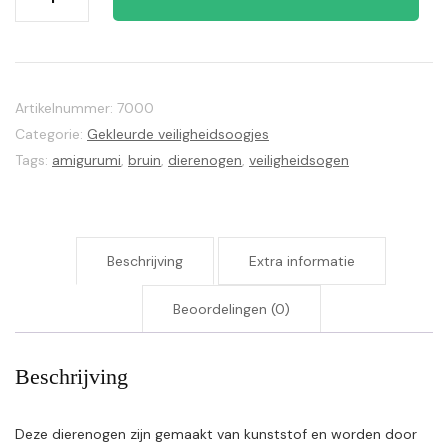
veiligheidsoogjes,
rond
aantal
Artikelnummer:
7000
Categorie:
Gekleurde veiligheidsoogjes
Tags:
amigurumi
,
bruin
,
dierenogen
,
veiligheidsogen
Beschrijving
Extra informatie
Beoordelingen (0)
Beschrijving
Deze dierenogen zijn gemaakt van kunststof en worden door