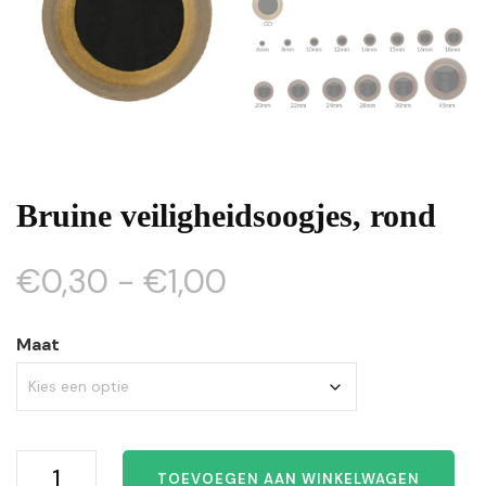
Bruine veiligheidsoogjes, rond
Prijsklasse:
€
0,30
-
€
1,00
€0,30
Maat
tot
€1,00
Bruine
TOEVOEGEN AAN WINKELWAGEN