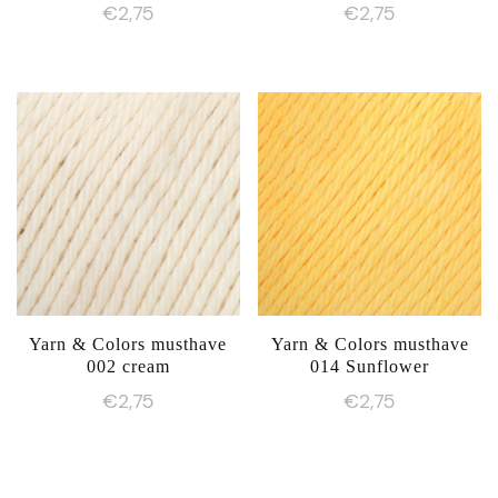
productpagina
€
2,75
€
2,75
Yarn & Colors musthave
Yarn & Colors musthave
002 cream
014 Sunflower
€
2,75
€
2,75