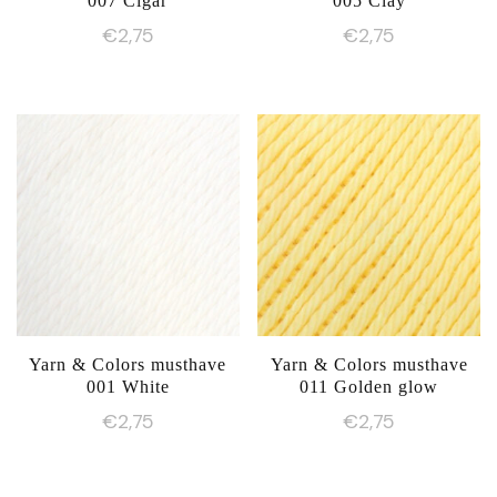
007 Cigar
005 Clay
€
2,75
€
2,75
Yarn & Colors musthave
Yarn & Colors musthave
001 White
011 Golden glow
€
2,75
€
2,75