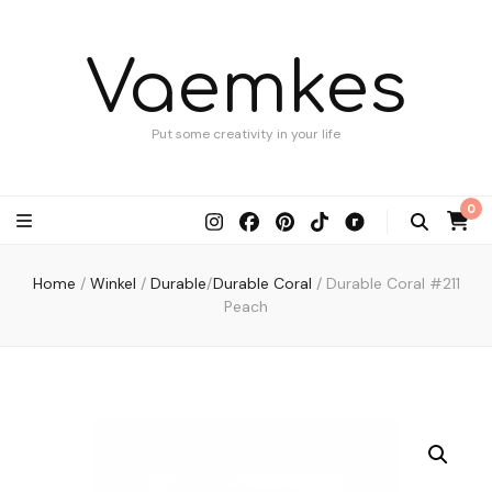
Vaemkes
Put some creativity in your life
0
Home
/
Winkel
/
Durable
/
Durable Coral
/
Durable Coral #211
Peach