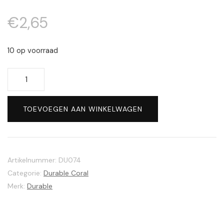
€
2,65
10 op voorraad
Durable
Coral
#211
TOEVOEGEN AAN WINKELWAGEN
Peach
aantal
Artikelnummer:
DU074
Categorie:
Durable Coral
Merk:
Durable