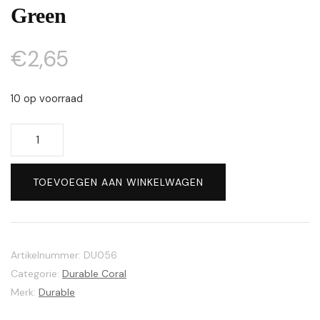
Green
€
2,65
10 op voorraad
Durable
Coral
#2152
TOEVOEGEN AAN WINKELWAGEN
Leaf
Green
aantal
Artikelnummer:
DU056
Categorie:
Durable Coral
Merk:
Durable