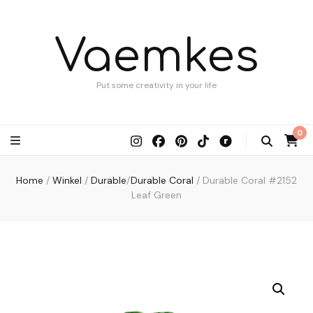
Vaemkes
Put some creativity in your life
0
Home
/
Winkel
/
Durable
/
Durable Coral
/
Durable Coral #2152
Leaf Green