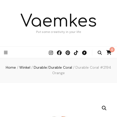
Vaemkes
Put some creativity in your life
0
Home
/
Winkel
/
Durable
/
Durable Coral
/
Durable Coral #2194
Orange