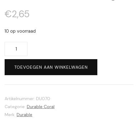
€
2,65
10 op voorraad
Durable
Coral
#2194
TOEVOEGEN AAN WINKELWAGEN
Orange
aantal
Artikelnummer:
DU070
Categorie:
Durable Coral
Merk:
Durable