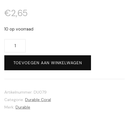
€
2,65
10 op voorraad
Durable
Coral
#2223
TOEVOEGEN AAN WINKELWAGEN
Liver
aantal
Artikelnummer:
DU079
Categorie:
Durable Coral
Merk:
Durable