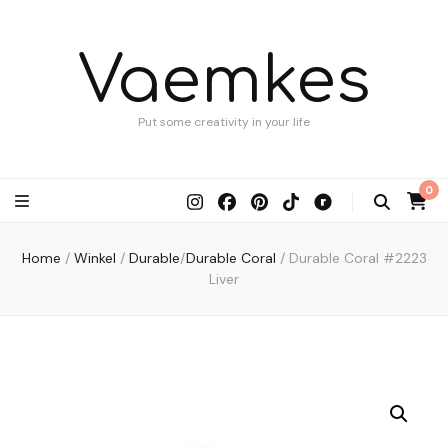
Vaemkes
Put some creativity in your life
0
Home
/
Winkel
/
Durable
/
Durable Coral
/
Durable Coral #2223
Liver