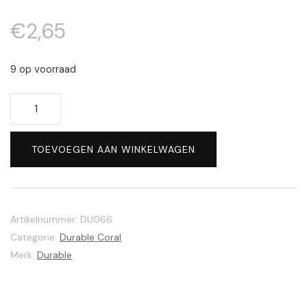
€
2,65
9 op voorraad
Durable
Coral
#385
TOEVOEGEN AAN WINKELWAGEN
Coffee
aantal
Artikelnummer:
DU066
Categorie:
Durable Coral
Merk:
Durable