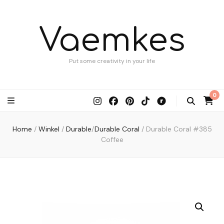
Vaemkes
Put some creativity in your life
0
Home
/
Winkel
/
Durable
/
Durable Coral
/
Durable Coral #385
Coffee