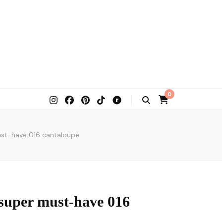
0
ust-have 016 cantaloupe
 super must-have 016