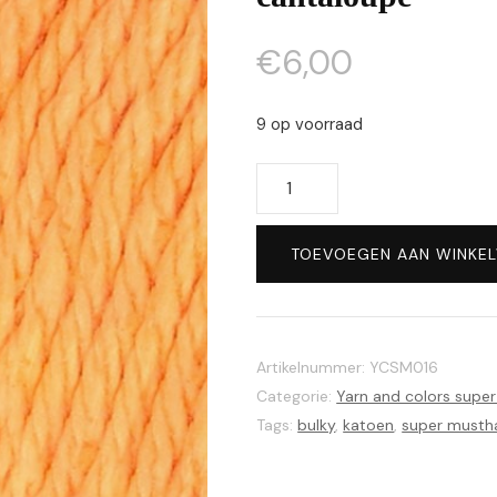
€
6,00
9 op voorraad
Yarn
and
colors
TOEVOEGEN AAN WINKE
super
must-
have
016
Artikelnummer:
YCSM016
cantaloupe
Categorie:
Yarn and colors supe
aantal
Tags:
bulky
,
katoen
,
super musth