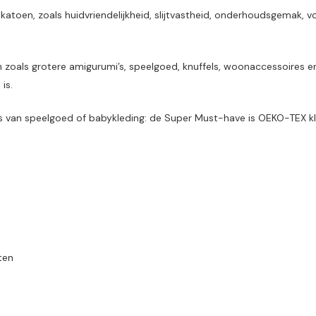
katoen, zoals huidvriendelijkheid, slijtvastheid, onderhoudsgemak, 
 zoals grotere amigurumi’s, speelgoed, knuffels, woonaccessoires en
is.
s van speelgoed of babykleding: de Super Must-have is OEKO-TEX kla
ten