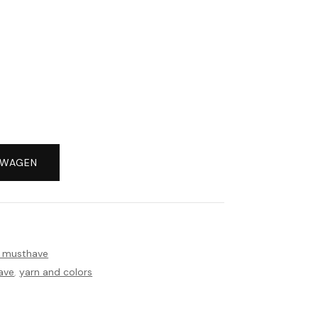
LWAGEN
r musthave
ave
,
yarn and colors