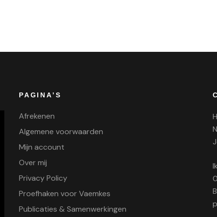
PAGINA’S
Afrekenen
H
N
Algemene voorwaarden
J
Mijn account
Over mij
I
Privacy Policy
0
B
Proefhaken voor Vaemkes
p
Publicaties & Samenwerkingen