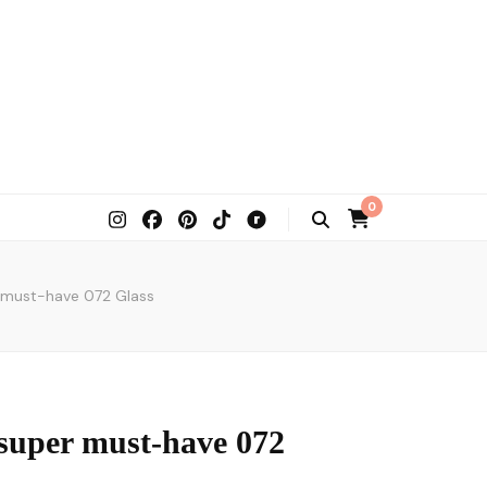
0
r must-have 072 Glass
 super must-have 072