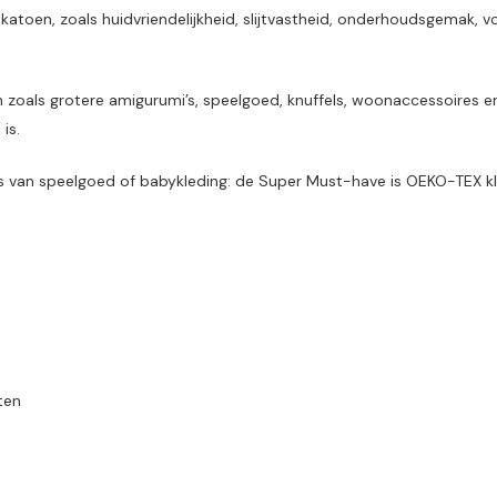
katoen, zoals huidvriendelijkheid, slijtvastheid, onderhoudsgemak, 
 zoals grotere amigurumi’s, speelgoed, knuffels, woonaccessoires en
is.
s van speelgoed of babykleding: de Super Must-have is OEKO-TEX kla
ten