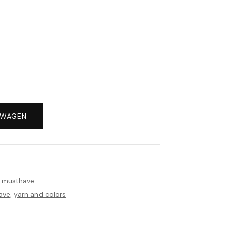
LWAGEN
r musthave
ave
,
yarn and colors