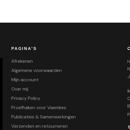
PAGINA’S
Afrekenen
H
N
Algemene voorwaarden
J
Mijn account
Over mij
I
Privacy Policy
0
B
Proefhaken voor Vaemkes
p
Publicaties & Samenwerkingen
Verzenden en retourneren