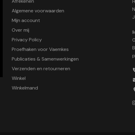
Afrekenen
H
N
Algemene voorwaarden
J
Mijn account
Over mij
I
Privacy Policy
0
B
Proefhaken voor Vaemkes
p
Publicaties & Samenwerkingen
Verzenden en retourneren
Winkel
Winkelmand