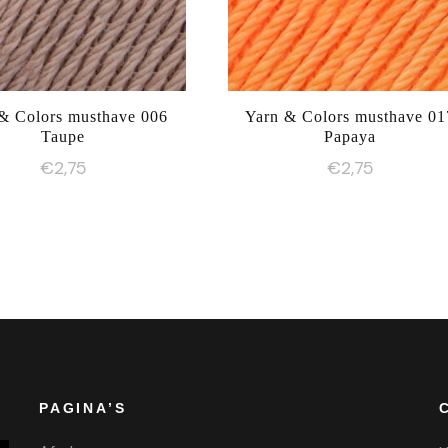
& Colors musthave 006
Yarn & Colors musthave 01
Taupe
Papaya
€
2,75
€
2,75
PAGINA’S