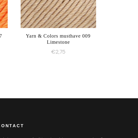
7
Yarn & Colors musthave 009
Limestone
€
2,75
CONTACT