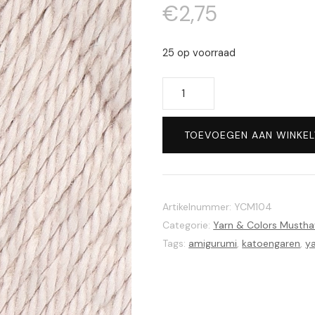
€
2,75
25 op voorraad
Yarn
&
Colors
TOEVOEGEN AAN WINKE
Musthave
104
Oatmeal
aantal
Artikelnummer:
YCM104
Categorie:
Yarn & Colors Mustha
Tags:
amigurumi
,
katoengaren
,
ya