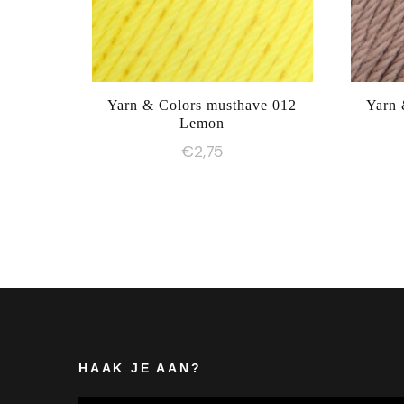
Yarn & Colors musthave 012
Yarn 
Lemon
€
2,75
HAAK JE AAN?