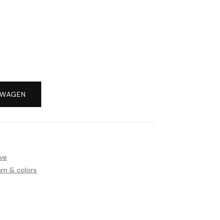
LWAGEN
ve
rn & colors