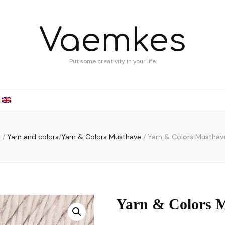
Vaemkes
Put some creativity in your life
l
/
Yarn and colors
/
Yarn & Colors Musthave
/
Yarn & Colors Musthav
Yarn & Colors 