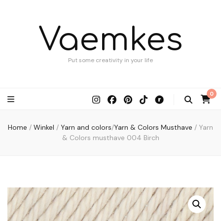
Vaemkes
Put some creativity in your life
0
Home
/
Winkel
/
Yarn and colors
/
Yarn & Colors Musthave
/
Yarn
& Colors musthave 004 Birch