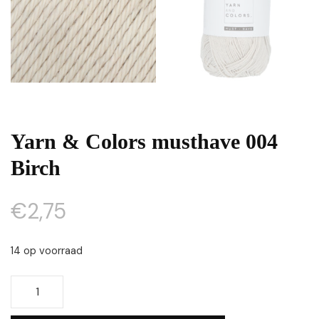
Yarn & Colors musthave 004
Birch
€
2,75
14 op voorraad
Yarn
&