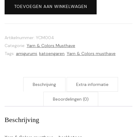
Colors
TOEVOEGEN AAN WINKELWAGEN
musthave
004
Birch
aantal
Artikelnummer:
YCM004
Categorie:
Yarn & Colors Musthave
Tags:
amigurumi
,
katoengaren
,
Yarn & Colors musthave
Beschrijving
Extra informatie
Beoordelingen (0)
Beschrijving