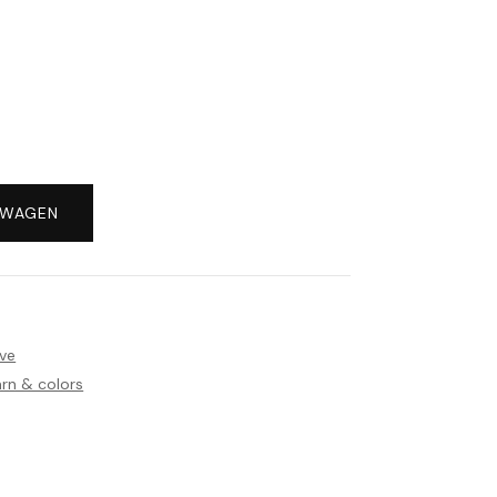
LWAGEN
ve
rn & colors