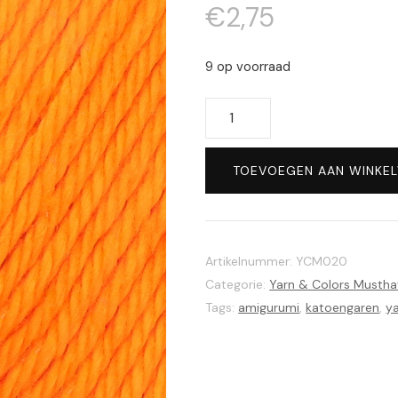
€
2,75
9 op voorraad
Yarn
&
Colors
TOEVOEGEN AAN WINKE
musthave
020
Orange
aantal
Artikelnummer:
YCM020
Categorie:
Yarn & Colors Mustha
Tags:
amigurumi
,
katoengaren
,
ya