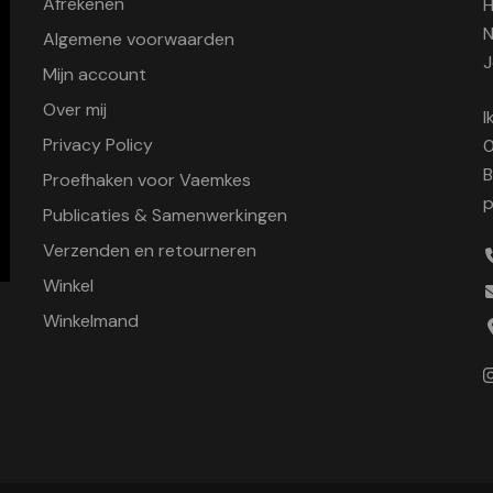
Afrekenen
H
N
Algemene voorwaarden
J
Mijn account
Over mij
I
Privacy Policy
0
B
Proefhaken voor Vaemkes
p
Publicaties & Samenwerkingen
Verzenden en retourneren
Winkel
Winkelmand