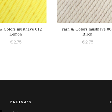
& Colors musthave 012
Yarn & Colors musthave 00
Lemon
Birch
€
2,75
€
2,75
PAGINA’S