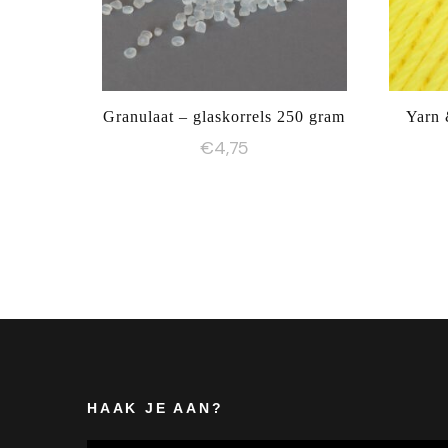
Granulaat – glaskorrels 250 gram
Yarn 
€
4,75
HAAK JE AAN?