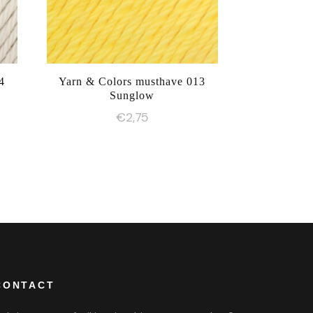
4
Yarn & Colors musthave 013
Sunglow
€
2,75
CONTACT