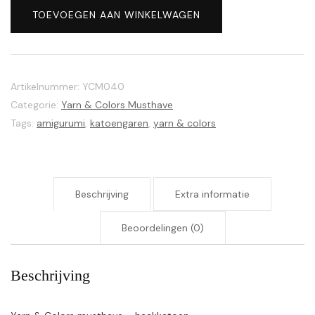
Colors
TOEVOEGEN AAN WINKELWAGEN
musthave
040
Pink
Sand
Artikelnummer:
YCM040
aantal
Categorie:
Yarn & Colors Musthave
Tags:
amigurumi
,
katoengaren
,
yarn & colors
Beschrijving
Extra informatie
Beoordelingen (0)
Beschrijving