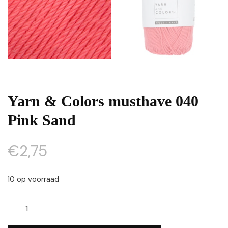
Yarn & Colors musthave 040
Pink Sand
€
2,75
10 op voorraad
Yarn
&