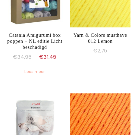
Catania Amigurumi box
Yarn & Colors musthave
poppen – NL editie Licht
012 Lemon
beschadigd
€
2,75
Oorspronkelijke
Huidige
€
34,95
€
31,45
prijs
prijs
Lees meer
was:
is:
€34,95.
€31,45.