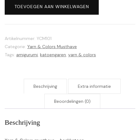
Colors
TOEVOEGEN AAN WINKELWAGEN
musthave
101
Rosé
aantal
Artikelnummer:
YCM101
Categorie:
Yarn & Colors Musthave
Tags:
amigurumi
,
katoengaren
,
yarn & colors
Beschrijving
Extra informatie
Beoordelingen (0)
Beschrijving