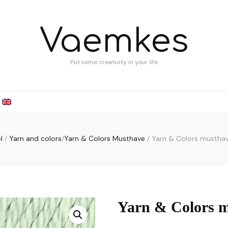
Vaemkes
Put some creativity in your life
l
/
Yarn and colors
/
Yarn & Colors Musthave
/
Yarn & Colors musthav
Yarn & Colors m