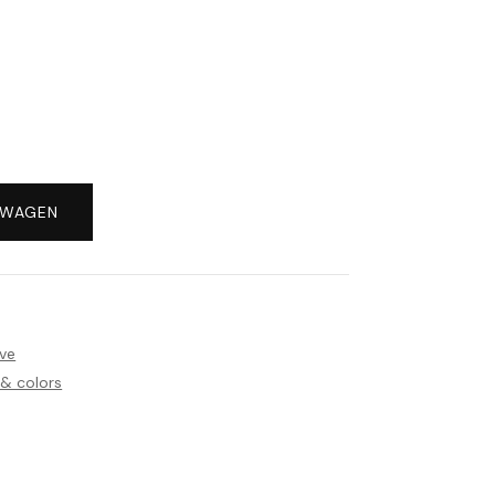
LWAGEN
ve
 & colors