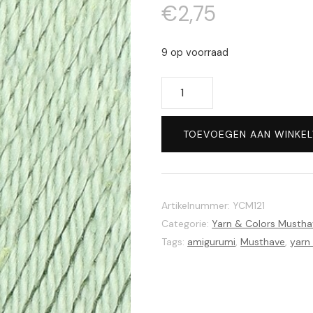
€
2,75
9 op voorraad
Yarn
&
Colors
TOEVOEGEN AAN WINKE
musthave
121
Celadon
aantal
Artikelnummer:
YCM121
Categorie:
Yarn & Colors Mustha
Tags:
amigurumi
,
Musthave
,
yarn