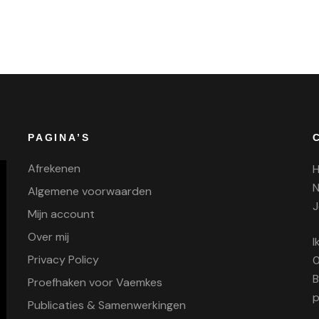
PAGINA’S
Afrekenen
H
N
Algemene voorwaarden
J
Mijn account
Over mij
I
Privacy Policy
0
B
Proefhaken voor Vaemkes
p
Publicaties & Samenwerkingen