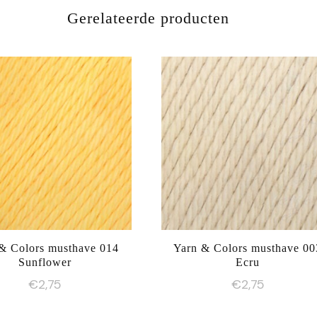
Gerelateerde producten
& Colors musthave 014
Yarn & Colors musthave 00
Sunflower
Ecru
€
2,75
€
2,75