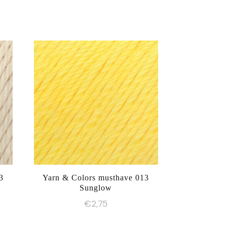
3
Yarn & Colors musthave 013
Sunglow
€
2,75