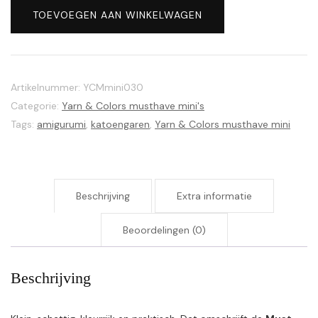
Colors
TOEVOEGEN AAN WINKELWAGEN
musthave
mini's
030
Red
Artikelnummer:
YCMmini030
Wine
Categorie:
Yarn & Colors musthave mini's
aantal
Tags:
amigurumi
,
katoengaren
,
Yarn & Colors musthave mini
Beschrijving
Extra informatie
Beoordelingen (0)
Beschrijving