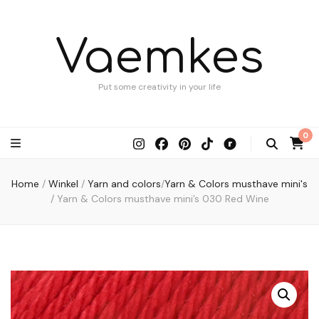
Vaemkes
Put some creativity in your life
0
Home
/
Winkel
/
Yarn and colors
/
Yarn & Colors musthave mini's
/
Yarn & Colors musthave mini’s 030 Red Wine