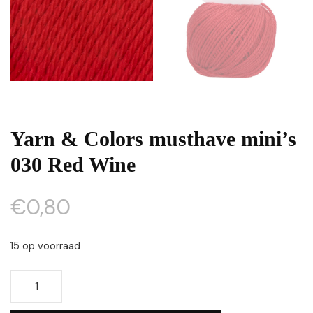
Yarn & Colors musthave mini’s
030 Red Wine
€
0,80
15 op voorraad
Yarn
&