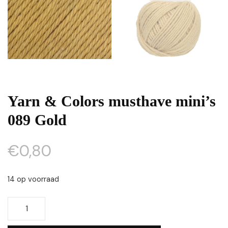
Yarn & Colors musthave mini’s
089 Gold
€
0,80
14 op voorraad
Yarn
&