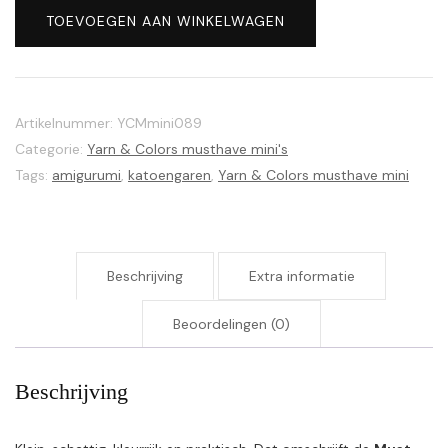
Colors
TOEVOEGEN AAN WINKELWAGEN
musthave
mini's
089
Gold
Artikelnummer:
YCMmini089
aantal
Categorie:
Yarn & Colors musthave mini's
Tags:
amigurumi
,
katoengaren
,
Yarn & Colors musthave mini
Beschrijving
Extra informatie
Beoordelingen (0)
Beschrijving