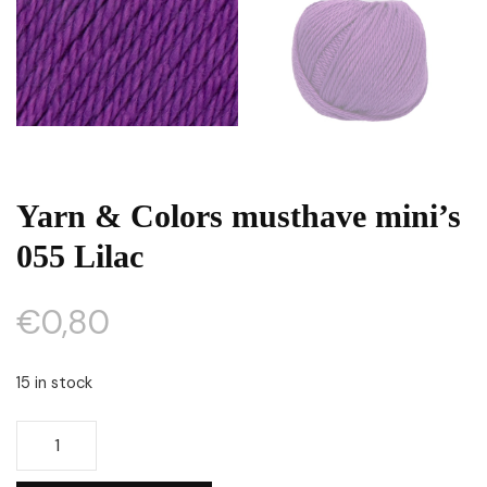
Yarn & Colors musthave mini’s
055 Lilac
€
0,80
15 in stock
Yarn
&