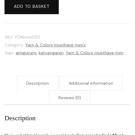
Colors
ADD TO BASKET
musthave
mini's
055
Lilac
SKU:
YCMmini055
quantity
Category:
Yarn & Colors musthave mini's
Tags:
amigurumi
,
katoengaren
,
Yarn & Colors musthave mini
Description
Additional information
Reviews (0)
Description