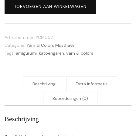
Colors
TOEVOEGEN AAN WINKELWAGEN
musthave
052
Orchid
aantal
Artikelnummer:
YCM052
Categorie:
Yarn & Colors Musthave
Tags:
amigurumi
,
katoengaren
,
yarn & colors
Beschrijving
Extra informatie
Beoordelingen (0)
Beschrijving