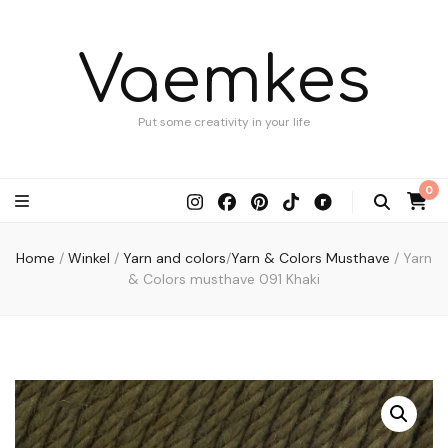
Vaemkes
Put some creativity in your life
0
Home
/
Winkel
/
Yarn and colors
/
Yarn & Colors Musthave
/
Yarn
& Colors musthave 091 Khaki