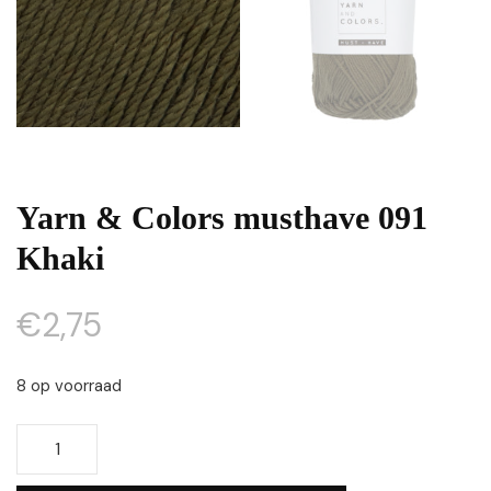
Yarn & Colors musthave 091
Khaki
€
2,75
8 op voorraad
Yarn
&