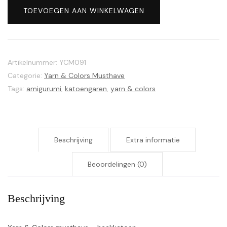
Colors
TOEVOEGEN AAN WINKELWAGEN
musthave
091
Khaki
aantal
Artikelnummer:
YCM091
Categorie:
Yarn & Colors Musthave
Tags:
amigurumi
,
katoengaren
,
yarn & colors
Beschrijving
Extra informatie
Beoordelingen (0)
Beschrijving